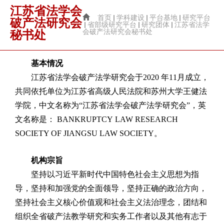
江苏省法学会
首页
学科建设
平台基地
研究平台
破产法研究会
省部级研究平台
研究团体
江苏省法学
会破产法研究会秘书处
秘书处
基本情况
江苏省法学会破产法学研究会
于
2020 年11月成立，
共同依托单位为江苏省高级人民法院和苏州大学王健法
学院
，中文名称为
“
江苏省法学会破产法学研究会
”
，
英
文名称是
：
BANKRUPTCY
LAW RESEARCH
SOCIETY OF JIANGSU LAW SOCIETY
。
机构
宗旨
坚持以习近平新时代中国特色社会主义思想为指
导，坚持和加强党的全面领导，坚持正确的政治方向，
坚持社会主义核心价值观和社会主义法治理念，团结和
组织全省破产法教学研究和实务工作者以及其他有志于