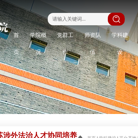
|
首
学院概
党群工
师资队
学科建
页
况
作
伍
设
苏涉外法治人才协同培养