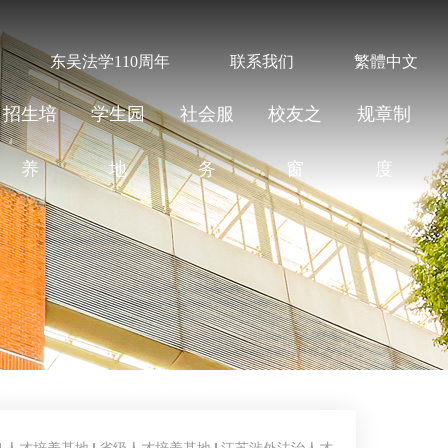
东吴法学110周年
联系我们
繁體中文
招生培
学生园
社会服
校友之
规章制
养
地
务
窗
度