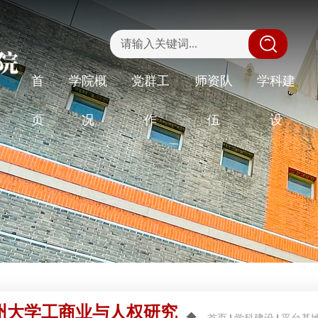
|
首
学院概
党群工
师资队
学科建
页
况
作
伍
设
州大学工商业与人权研究