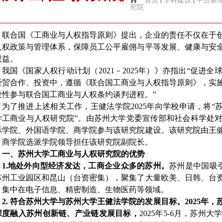
首页
学科建设
平台基
究院
联合国《工商业与人权指导原则》提出，企业的责任不仅在于
人权政策与管理体系，保障员工公平雇佣与平等发展、健康与安
权益。
我国
《国家人权行动计划（
2021
－
2025
年）》亦指出
“
促进全
经贸合作、投资中，遵循《联合国工商业与人权指导原则》，实
设性参与联合国工商业与人权条约谈判进程。”
为了推进上述相关工作，王健
法学院
2025
年向学校申请，
将“
学工商业与人权研究院”。由苏州大学党委宣传部和社会科学处
际学院、外国语学院、商学院参与该研究院建设。该研究院由王
、商学院选派学院领导担任该研究院副院长。
一、苏州大学工商业与人权研究院的优势
1.
地处外向型经济发达，工商企业众多的苏州。
苏州是中国吸
苏州工业园区和昆山（台资密集），聚集了大量欧美、日韩、台
，集中在电子信息、精密制造、生物医药等领域。
2.
符合苏州大学与苏州大学王健法学院的发展目标。
2025
年，
深度融入苏州创新链、产业链发展目标，
2025
年
5-6
月，苏州大