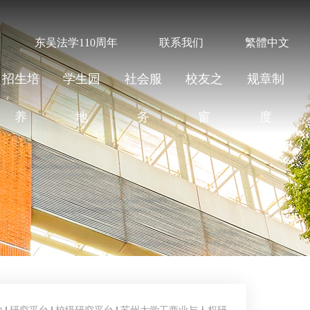
东吴法学110周年
联系我们
繁體中文
招生培
学生园
社会服
校友之
规章制
养
地
务
窗
度