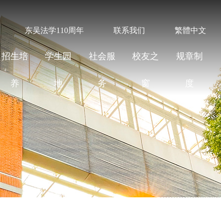
东吴法学110周年
联系我们
繁體中文
招生培
学生园
社会服
校友之
规章制
养
地
务
窗
度