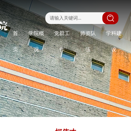
|
首
学院概
党群工
师资队
学科建
页
况
作
伍
设