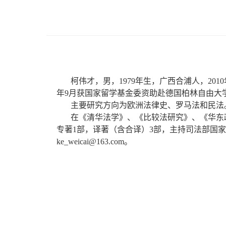
柯伟才，男，
1979
年生，广西合浦人，
2010
年
9
月获国家留学基金委资助赴德国柏林自由大
主要研究方向为欧洲法律史、罗马法和民法
在《清华法学》、《比较法研究》、《华东
专著
1
部，译著（含合译）
3
部，主持司法部国家
ke_weicai@163.com
。