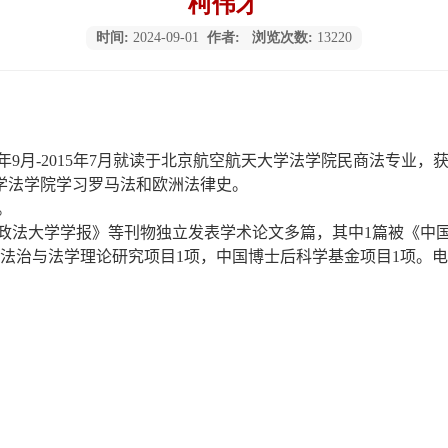
柯伟才
时间:
2024-09-01
作者:
浏览次数:
13220
年
9
月
-2015
年
7
月就读于北京航空航天大学法学院民商法专业，
学法学院学习罗马法和欧洲法律史。
。
政法大学学报》等刊物独立发表学术论文多篇，其中
1
篇被《中
法治与法学理论研究项目
1
项，中国博士后科学基金项目
1
项。电