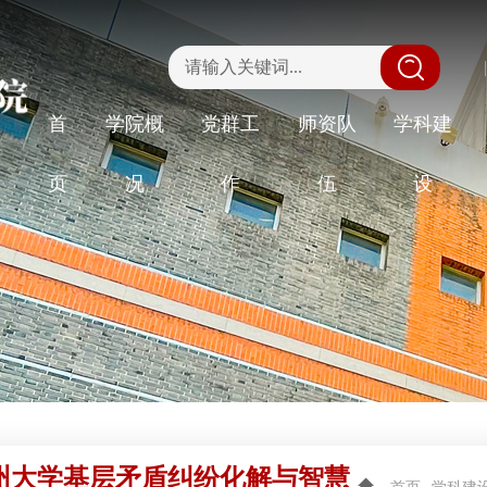
|
首
学院概
党群工
师资队
学科建
页
况
作
伍
设
州大学基层矛盾纠纷化解与智慧