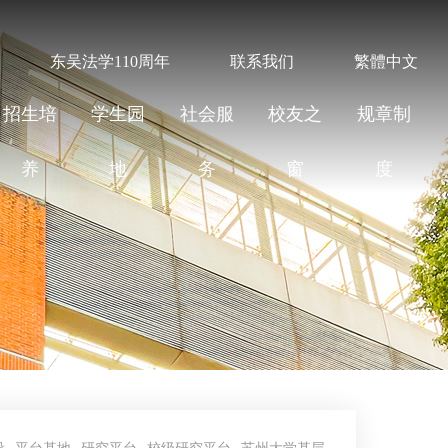
东吴法学110周年
联系我们
繁體中文
招生培
学生园
社会服
校友之
规章制
养
地
务
窗
度