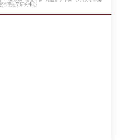
设
平台基地
研究平台
校级研究平台
苏州大学基层
慧治理交叉研究中心