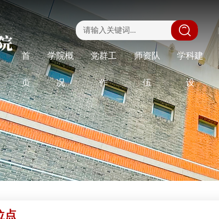
|
首
学院概
党群工
师资队
学科建
页
况
作
伍
设
位点