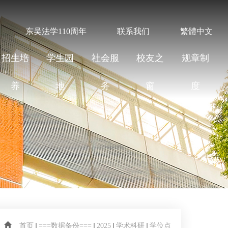
东吴法学110周年
联系我们
繁體中文
招生培
学生园
社会服
校友之
规章制
养
地
务
窗
度
首页
===数据备份===
2025
学术科研
学位点