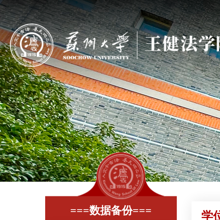
===数据备份===
学