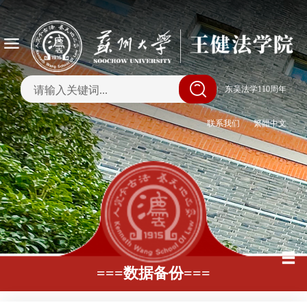
|
东吴法学110周年
联系我们
繁體中文
===数据备份===