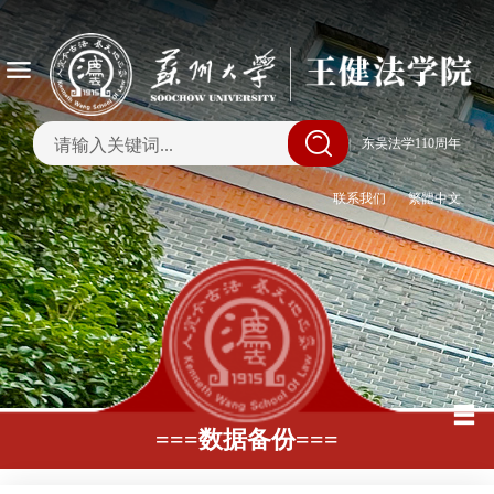
|
东吴法学110周年
联系我们
繁體中文
===数据备份===